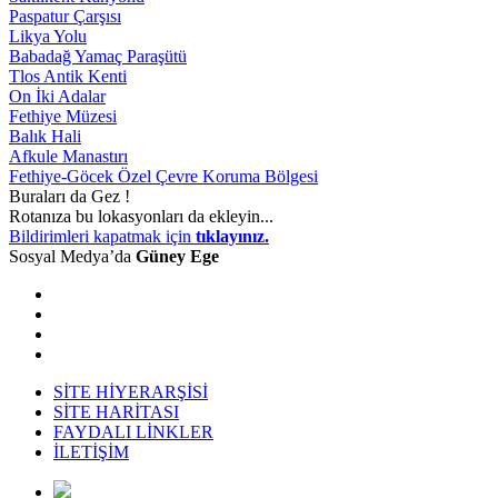
Paspatur Çarşısı
Likya Yolu
Babadağ Yamaç Paraşütü
Tlos Antik Kenti
On İki Adalar
Fethiye Müzesi
Balık Hali
Afkule Manastırı
Fethiye-Göcek Özel Çevre Koruma Bölgesi
Buraları da Gez !
Rotanıza bu lokasyonları da ekleyin...
Bildirimleri kapatmak için
tıklayınız.
Sosyal Medya’da
Güney Ege
SİTE HİYERARŞİSİ
SİTE HARİTASI
FAYDALI LİNKLER
İLETİŞİM