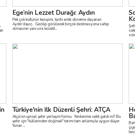
Ege’nin Lezzet Durağı: Aydın
So
Ko
Pek çok kültürün kesişimi, tarihi antik döneme dayanan
Aydın’dayız… Gezilip görülecek birçok destinasyona sahip
Şeh
olmasının yanı sıra lezzetl...
an
sak
in
Türkiye'nin İlk Düzenli Şehri: ATÇA
He
Ba
Atça’nın ışınsal şehir yerleşim formu​ Yenilenme vakti geldi mi? Bu
şehir için "küllerinden doğmak" terimi tam anlamıyla uygun düşer.
Bah
Yunan ...
çiçekler gi
terc