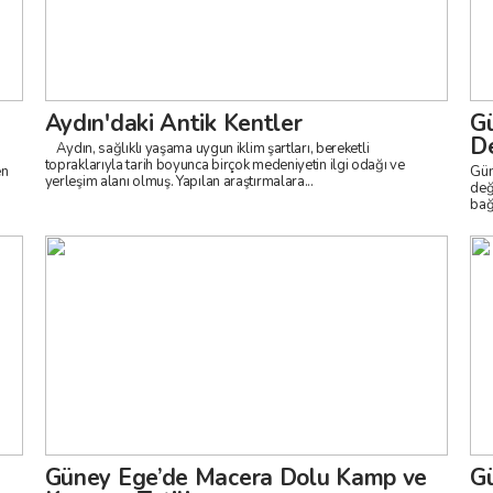
Aydın'daki Antik Kentler
Gü
De
Aydın, sağlıklı yaşama uygun iklim şartları, bereketli
topraklarıyla tarih boyunca birçok medeniyetin ilgi odağı ve
en
Gün
yerleşim alanı olmuş. Yapılan araştırmalara...
değ
bağ
Güney Ege’de Macera Dolu Kamp ve
Gü