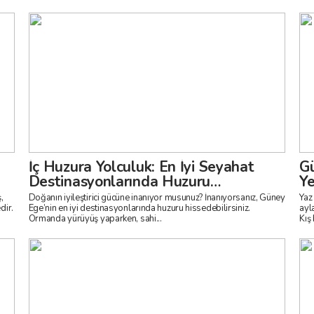
İç Huzura Yolculuk: En İyi Seyahat
Gü
Destinasyonlarında Huzuru
Ye
Keşfetmek
,
Doğanın iyileştirici gücüne inanıyor musunuz? İnanıyorsanız, Güney
Yaz
dir.
Ege’nin en iyi destinasyonlarında huzuru hissedebilirsiniz.
ayl
Ormanda yürüyüş yaparken, sahi...
Kış