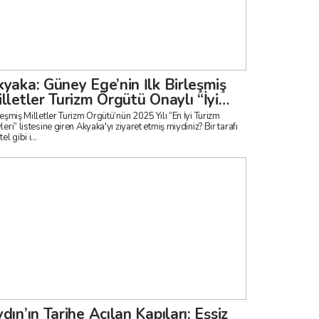
yaka: Güney Ege’nin İlk Birleşmiş
lletler Turizm Örgütü Onaylı “İyi
urizm Köyü”
leşmiş Milletler Turizm Örgütü’nün 2025 Yılı “En İyi Turizm
eri” listesine giren Akyaka'yı ziyaret etmiş miydiniz? Bir tarafı
el gibi i...
dın’ın Tarihe Açılan Kapıları: Eşsiz