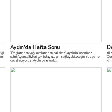
Aydın'da Hafta Sonu
De
iği,
“Dağlarından yağ, ovalarından bal akan”, aydınlık insanların
Yıl
nin
şehri Aydın... Sizleri çok kolay ulaşım sağlayabileceğiniz bu şehre
Den
davet ediyoruz. Aydın ovasına b...
Kim