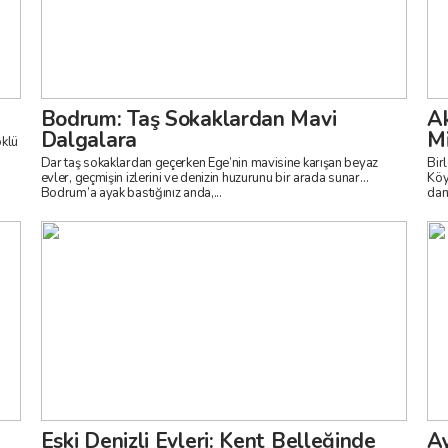
Bodrum: Taş Sokaklardan Mavi
Ak
Dalgalara
Mi
öklü
T
Dar taş sokaklardan geçerken Ege’nin mavisine karışan beyaz
Bir
evler, geçmişin izlerini ve denizin huzurunu bir arada sunar…
Köyl
Bodrum’a ayak bastığınız anda,...
dant
Eski Denizli Evleri: Kent Belleğinde
Ay