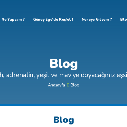
Ne Yapsam ?
Güney Ege'de Keşfet !
Nereye Gitsem ?
Bl
Blog
h, adrenalin, yeşil ve maviye doyacağınız eşsiz
Anasayfa
Blog
Blog