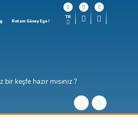
TR
og
Rotam Güney Ege !
 bir keşfe hazır mısınız ?