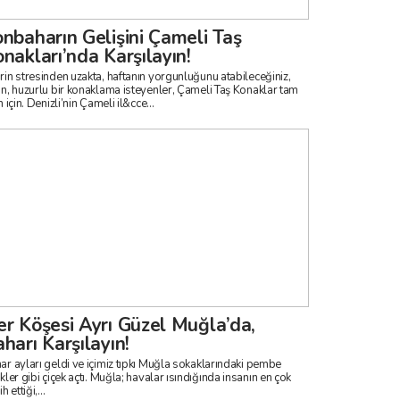
nbaharın Gelişini Çameli Taş
nakları’nda Karşılayın!
rin stresinden uzakta, haftanın yorgunluğunu atabileceğiniz,
in, huzurlu bir konaklama isteyenler, Çameli Taş Konaklar tam
sizin için. Denizli’nin Çameli il&cce...
r Köşesi Ayrı Güzel Muğla’da,
harı Karşılayın!
ar ayları geldi ve içimiz tıpkı Muğla sokaklarındaki pembe
bi çiçek açtı. Muğla; havalar ısındığında insanın en çok
ih ettiği,...