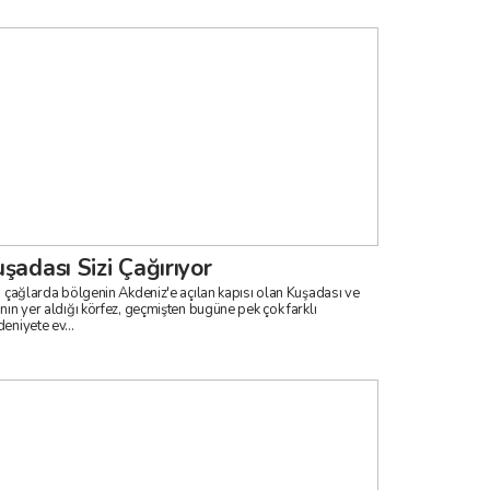
şadası Sizi Çağırıyor
i çağlarda bölgenin Akdeniz'e açılan kapısı olan Kuşadası ve
nın yer aldığı körfez, geçmişten bugüne pek çok farklı
eniyete ev...