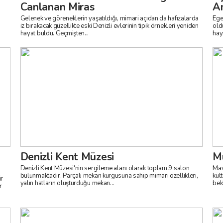
Canlanan Miras
An
Gelenek ve göreneklerin yaşatıldığı, mimari açıdan da hafızalarda
Ege
iz bırakacak güzellikte eski Denizli evlerinin tipik örnekleri yeniden
old
hayat buldu. Geçmişten...
hayr
Denizli Kent Müzesi
M
Denizli Kent Müzesi'nin sergileme alanı olarak toplam 9 salon
Mavi
bulunmaktadır. Parçalı mekan kurgusuna sahip mimari özellikleri,
kül
ir
yalın hatların oluşturduğu mekan...
bekl
r