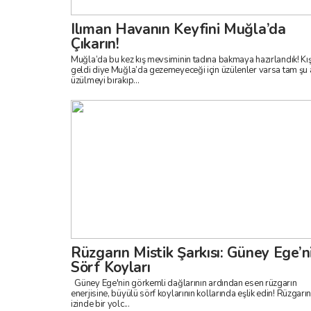
Ilıman Havanın Keyfini Muğla’da
Çıkarın!
Muğla’da bu kez kış mevsiminin tadına bakmaya hazırlandık! Kış
geldi diye Muğla’da gezemeyeceği için üzülenler varsa tam şu 
üzülmeyi bırakıp...
Rüzgarın Mistik Şarkısı: Güney Ege’n
Sörf Koyları
Güney Ege'nin görkemli dağlarının ardından esen rüzgarın
enerjisine, büyülü sörf koylarının kollarında eşlik edin! Rüzgarın
izinde bir yolc...