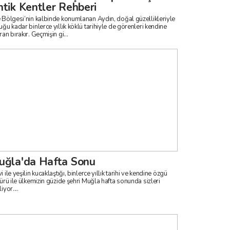
tik Kentler Rehberi
 Bölgesi’nin kalbinde konumlanan Aydın, doğal güzellikleriyle
uğu kadar binlerce yıllık köklü tarihiyle de görenleri kendine
an bırakır. Geçmişin gi...
uğla'da Hafta Sonu
 ile yeşilin kucaklaştığı, binlerce yıllık tarihi ve kendine özgü
türü ile ülkemizin güzide şehri Muğla hafta sonunda sizleri
iyor....