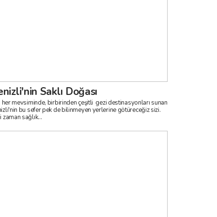
nizli'nin Saklı Doğası
ın her mevsiminde, birbirinden çeşitli gezi destinasyonları sunan
izli'nin bu sefer pek de bilinmeyen yerlerine götüreceğiz sizi.
i zaman sağlık...