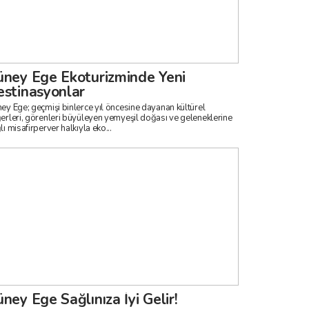
ney Ege Ekoturizminde Yeni
stinasyonlar
ey Ege; geçmişi binlerce yıl öncesine dayanan kültürel
erleri, görenleri büyüleyen yemyeşil doğası ve geleneklerine
lı misafirperver halkıyla eko...
ney Ege Sağlınıza İyi Gelir!