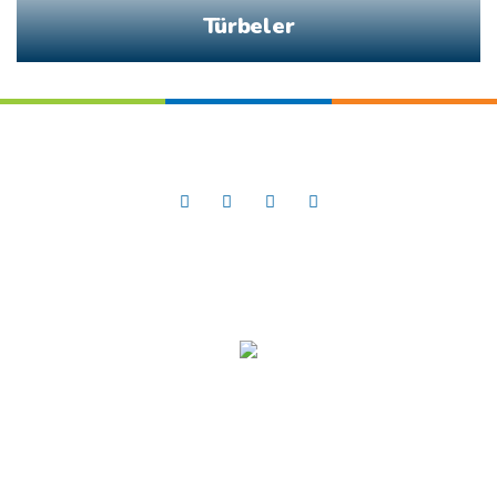
Türbeler
Sosyal Medya’da
Güney Ege
SİTE HİYERARŞİSİ
SİTE HARİTASI
FAYDALI LİNKLER
İLETİŞİM
Her Hakkı Saklıdır © 2026 | guneyegeturkiye.net | Güney Ege