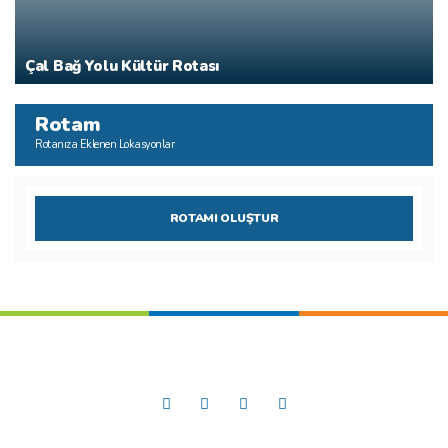
Çal Bağ Yolu Kültür Rotası
Rotam
Rotanıza Eklenen Lokasyonlar
ROTAMI OLUŞTUR
Sosyal Medya’da
Güney Ege