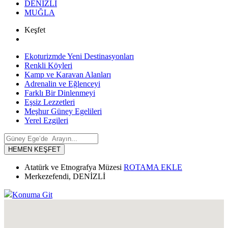
DENİZLİ
MUĞLA
Keşfet
Ekoturizmde Yeni Destinasyonları
Renkli Köyleri
Kamp ve Karavan Alanları
Adrenalin ve Eğlenceyi
Farklı Bir Dinlenmeyi
Eşsiz Lezzetleri
Meşhur Güney Egelileri
Yerel Ezgileri
HEMEN KEŞFET
Atatürk ve Etnografya Müzesi
ROTAMA EKLE
Merkezefendi, DENİZLİ
Konuma Git