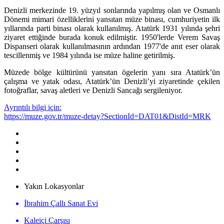
Denizli merkezinde 19. yüzyıl sonlarında yapılmış olan ve Osmanlı
Dönemi mimari özelliklerini yansıtan müze binası, cumhuriyetin ilk
yıllarında parti binası olarak kullanılmış. Atatürk 1931 yılında şehri
ziyaret ettiğinde burada konuk edilmiştir. 1950'lerde Verem Savaş
Dispanseri olarak kullanılmasının ardından 1977'de anıt eser olarak
tescillenmiş ve 1984 yılında ise müze haline getirilmiş.
Müzede bölge kültürünü yansıtan ögelerin yanı sıra Atatürk’ün
çalışma ve yatak odası, Atatürk’ün Denizli’yi ziyaretinde çekilen
fotoğraflar, savaş aletleri ve Denizli Sancağı sergileniyor.
Ayrıntılı bilgi için:
https://muze.gov.tr/muze-detay?SectionId=DAT01&DistId=MRK
Yakın Lokasyonlar
İbrahim Çallı Sanat Evi
Kaleiçi Çarşısı