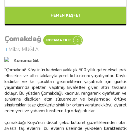
HEMEN KEŞFET
Çomakdağ
ROTAMA EKLE
Milas, MUĞLA
Konuma Git
"Çomakdağ Köyü’nün kadınları yaklaşık 500 yıllık geleneksel ipek
elbiseleri ve altın takılarıyla yerel kültürlerini yaşatıyorlar. Köylü
kadınlar ve kız çocukları geleneklerini yaşatmak için günlük
yaşamlarında ipekten yapılmış kıyafetler giyer, altın takılarla
dolaşır. Bu yüzden Çomakdağlı kadınlar, rengarenk kıyafetleri ve
alınlarına dizdikleri altın süslemeler ve başlarındaki örtüye
sıkıştırdıkları taze çiçeklerle sihirli bir ortam yaratarak köyü ziyaret
eden yerli ve yabancı turistlerin ilgi odağı olurlar.
Çomakdağı Köyü’nün dikkat çekici kültürel güzelliklerinden olan
sıvasız taş evlerini, bu evlerin üzerinde yükselen karakteristik