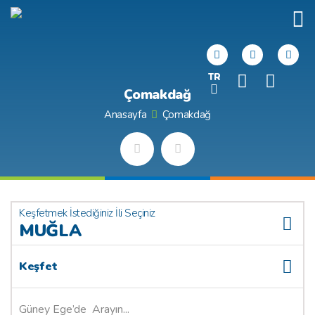
TR
Çomakdağ
Anasayfa
Çomakdağ
Keşfetmek İstediğiniz İli Seçiniz
MUĞLA
Keşfet