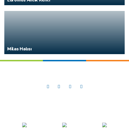
Euromos Antik Kenti
Milas Halısı
Sosyal Medya’da
Güney Ege
SİTE HİYERARŞİSİ
SİTE HARİTASI
FAYDALI LİNKLER
İLETİŞİM