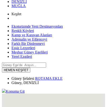
DENİZLİ
MUĞLA
Keşfet
Ekoturizmde Yeni Destinasyonları
Renkli Köyleri
Kamp ve Karavan Alanları
Adrenalin ve Eğlenceyi
Farklı Bir Dinlenmeyi
Eşsiz Lezzetleri
Meşhur Güney Egelileri
Yerel Ezgileri
HEMEN KEŞFET
Güney Şelalesi
ROTAMA EKLE
Güney, DENİZLİ
Konuma Git