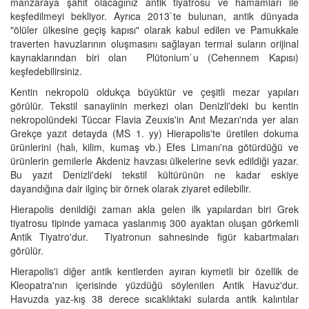
manzaraya şahit olacağınız antik tiyatrosu ve hamamları ile
keşfedilmeyi bekliyor. Ayrıca 2013`te bulunan, antik dünyada
"ölüler ülkesine geçiş kapısı" olarak kabul edilen ve Pamukkale
traverten havuzlarının oluşmasını sağlayan termal suların orijinal
kaynaklarından biri olan Plütonium`u (Cehennem Kapısı)
keşfedebilirsiniz.
Kentin nekropolü oldukça büyüktür ve çeşitli mezar yapıları
görülür. Tekstil sanayiinin merkezi olan Denizli'deki bu kentin
nekropolündeki Tüccar Flavia Zeuxis'in Anıt Mezarı'nda yer alan
Grekçe yazıt detayda (MS 1. yy) Hierapolis'te üretilen dokuma
ürünlerini (halı, kilim, kumaş vb.) Efes Limanı'na götürdüğü ve
ürünlerin gemilerle Akdeniz havzası ülkelerine sevk edildiği yazar.
Bu yazıt Denizli'deki tekstil kültürünün ne kadar eskiye
dayandığına dair ilginç bir örnek olarak ziyaret edilebilir.
Hierapolis denildiği zaman akla gelen ilk yapılardan biri Grek
tiyatrosu tipinde yamaca yaslanmış 300 ayaktan oluşan görkemli
Antik Tiyatro'dur. Tiyatronun sahnesinde figür kabartmaları
görülür.
Hierapolis'i diğer antik kentlerden ayıran kıymetli bir özellik de
Kleopatra'nın içerisinde yüzdüğü söylenilen Antik Havuz'dur.
Havuzda yaz-kış 38 derece sıcaklıktaki sularda antik kalıntılar