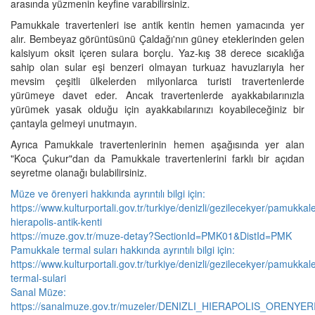
arasında yüzmenin keyfine varabilirsiniz.
Pamukkale travertenleri ise antik kentin hemen yamacında yer
alır. Bembeyaz görüntüsünü Çaldağı'nın güney eteklerinden gelen
kalsiyum oksit içeren sulara borçlu. Yaz-kış 38 derece sıcaklığa
sahip olan sular eşi benzeri olmayan turkuaz havuzlarıyla her
mevsim çeşitli ülkelerden milyonlarca turisti travertenlerde
yürümeye davet eder. Ancak travertenlerde ayakkabılarınızla
yürümek yasak olduğu için ayakkabılarınızı koyabileceğiniz bir
çantayla gelmeyi unutmayın.
Ayrıca Pamukkale travertenlerinin hemen aşağısında yer alan
"Koca Çukur"dan da Pamukkale travertenlerini farklı bir açıdan
seyretme olanağı bulabilirsiniz.
Müze ve örenyeri hakkında ayrıntılı bilgi için:
https://www.kulturportali.gov.tr/turkiye/denizli/gezilecekyer/pamukkal
hierapolis-antik-kenti
https://muze.gov.tr/muze-detay?SectionId=PMK01&DistId=PMK
Pamukkale termal suları hakkında ayrıntılı bilgi için:
https://www.kulturportali.gov.tr/turkiye/denizli/gezilecekyer/pamukkal
termal-sulari
Sanal Müze:
https://sanalmuze.gov.tr/muzeler/DENIZLI_HIERAPOLIS_ORENYERI