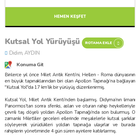
HEMEN KEŞFET
Kutsal Yol Yürüyüşü
ROTAMA EKLE
Didim, AYDIN
Konuma Git
Binlerce yıl önce Milet Antik Kenti’ni, Hellen - Roma dünyasının
en büyük tapınaklarından biri olan Apollon Tapınağı’na bağlayan
"Kutsal Yol"da 17 km’lik bir yürüyüş düzenlenirmiş.
Kutsal Yol, Milet Antik Kenti’nden başlarmış. Didyma’nın limanı
Panormos’tan sonra sfenks, aslan ve oturan rahip heykelleriyle
çevrili taş döşeli yoldan Apollon Tapınağı’nda son bulurmuş. O
zamanki Miletliler geceleri ellerinde meşalelerle kutsal şarkılar
söyleyerek yürüdükleri yoldan tapınağa ulaşırlar ve burada
rahiplerin yönetiminde 4 gün süren ayinlere katılırlarmış.