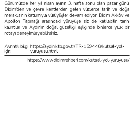
Günümüzde her yıl nisan ayının 3. hafta sonu olan pazar günü,
Didim’den ve çevre kentlerden gelen yüzlerce tarih ve doğa
meraklısının katılımıyla yürüyüşler devam ediyor. Didim Akköy ve
Apollon Tapınağı arasındaki yürüyüşe siz de katılabilir, tarihi
kalıntılar ve Aydın'ın doğal güzelliği eşliğinde binlerce yıllık bir
rotayı deneyimleyebilirsiniz.
Ayrıntılı bilgi
https://aydin.ktb.gov.tr/TR-159448/kutsal-yol-
için:
yuruyusu.html
https://www.didimrehberi.com/kutsal-yol-yuruyusu/