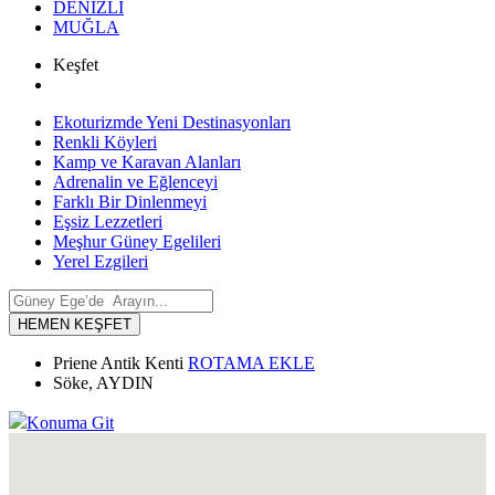
DENİZLİ
MUĞLA
Keşfet
Ekoturizmde Yeni Destinasyonları
Renkli Köyleri
Kamp ve Karavan Alanları
Adrenalin ve Eğlenceyi
Farklı Bir Dinlenmeyi
Eşsiz Lezzetleri
Meşhur Güney Egelileri
Yerel Ezgileri
HEMEN KEŞFET
Priene Antik Kenti
ROTAMA EKLE
Söke, AYDIN
Konuma Git