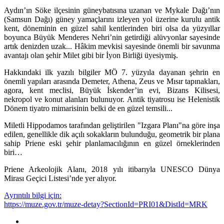
Aydın’ın Söke ilçesinin güneybatısına uzanan ve Mykale Dağı’nın
(Samsun Dağı) güney yamaçlarını izleyen yol üzerine kurulu antik
kent, döneminin en güzel sahil kentlerinden biri olsa da yüzyıllar
boyunca Büyük Menderes Nehri’nin getirdiği alüvyonlar sayesinde
artık denizden uzak... Hâkim mevkisi sayesinde önemli bir savunma
avantajı olan şehir Milet gibi bir İyon Birliği üyesiymiş.
Hakkındaki ilk yazılı bilgiler MÖ 7. yüzyıla dayanan şehrin en
önemli yapıları arasında Demeter, Athena, Zeus ve Mısır tapınakları,
agora, kent meclisi, Büyük İskender’in evi, Bizans Kilisesi,
nekropol ve konut alanları bulunuyor. Antik tiyatrosu ise Helenistik
Dönem tiyatro mimarisinin belki de en güzel temsili...
Miletli Hippodamos tarafından geliştirilen "Izgara Planı"na göre inşa
edilen, genellikle dik açılı sokakların bulunduğu, geometrik bir plana
sahip Priene eski şehir planlamacılığının en güzel örneklerinden
biri…
Priene Arkeolojik Alanı, 2018 yılı itibarıyla UNESCO Dünya
Mirası Geçici Listesi’nde yer alıyor.
Ayrıntılı bilgi için:
https://muze.gov.tr/muze-detay?SectionId=PRI01&DistId=MRK