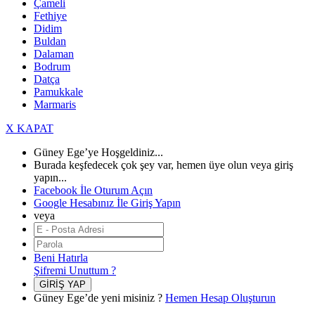
Çameli
Fethiye
Didim
Buldan
Dalaman
Bodrum
Datça
Pamukkale
Marmaris
X KAPAT
Güney Ege’ye Hoşgeldiniz...
Burada keşfedecek çok şey var, hemen üye olun veya giriş
yapın...
Facebook İle Oturum Açın
Google Hesabınız İle Giriş Yapın
veya
Beni Hatırla
Şifremi Unuttum ?
GİRİŞ YAP
Güney Ege’de yeni misiniz ?
Hemen Hesap Oluşturun